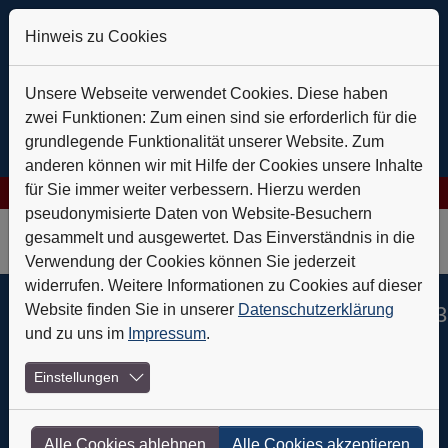
Hinweis zu Cookies
Unsere Webseite verwendet Cookies. Diese haben
zwei Funktionen: Zum einen sind sie erforderlich für die
grundlegende Funktionalität unserer Website. Zum
anderen können wir mit Hilfe der Cookies unsere Inhalte
für Sie immer weiter verbessern. Hierzu werden
ies AG: Verlässlich auf Kurs
+++
Daldrup & Söhne: Geothermie i
pseudonymisierte Daten von Website-Besuchern
Skip to main navigation
Skip to main content
Skip to page footer
gesammelt und ausgewertet. Das Einverständnis in die
Verwendung der Cookies können Sie jederzeit
widerrufen. Weitere Informationen zu Cookies auf dieser
Website finden Sie in unserer
Datenschutzerklärung
Jetzt in der Ausgabe Nr. 05/2023
und zu uns im
Impressum
.
04.05.2023
Einstellungen
Service
Alle Cookies ablehnen
Alle Cookies akzeptieren