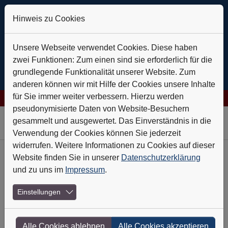
Hinweis zu Cookies
Unsere Webseite verwendet Cookies. Diese haben
zwei Funktionen: Zum einen sind sie erforderlich für die
grundlegende Funktionalität unserer Website. Zum
anderen können wir mit Hilfe der Cookies unsere Inhalte
für Sie immer weiter verbessern. Hierzu werden
G: Verlässlich auf Kurs
+++
Daldrup & Söhne: Geothermie ist de
pseudonymisierte Daten von Website-Besuchern
Skip to main navigation
Skip to main content
Skip to page footer
gesammelt und ausgewertet. Das Einverständnis in die
Verwendung der Cookies können Sie jederzeit
widerrufen. Weitere Informationen zu Cookies auf dieser
Website finden Sie in unserer
Datenschutzerklärung
Daldrup & Söhne: Geothermie ist
und zu uns im
Impressum
.
der Hoffnungsträger
Einstellungen
02.07.2026
Bei der Daldrup & Söhne AG geht es nach
Alle Cookies ablehnen
Alle Cookies akzeptieren