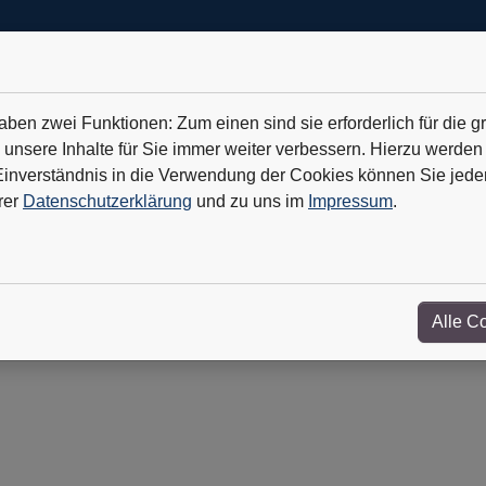
en zwei Funktionen: Zum einen sind sie erforderlich für die g
 unsere Inhalte für Sie immer weiter verbessern. Hierzu werde
verständnis in die Verwendung der Cookies können Sie jederz
 Geothermie ist der Hoffnungsträger
+++
TKMS: Erfolg mit U-B
rer
Datenschutzerklärung
und zu uns im
Impressum
.
& Newsticker
Wir über uns
Kontakt
Alle C