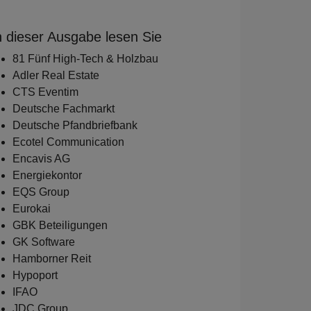
n dieser Ausgabe lesen Sie
81 Fünf High-Tech & Holzbau
Adler Real Estate
CTS Eventim
Deutsche Fachmarkt
Deutsche Pfandbriefbank
Ecotel Communication
Encavis AG
Energiekontor
EQS Group
Eurokai
GBK Beteiligungen
GK Software
Hamborner Reit
Hypoport
IFAO
JDC Group