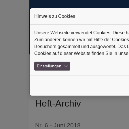
Hinweis zu Cookies
Unsere Webseite verwendet Cookies. Diese hab
Zum anderen können wir mit Hilfe der Cookies
Besuchern gesammelt und ausgewertet. Das Ein
fic Technologies AG: Verlässlich auf Kurs
+++
Daldrup & Söhne:
Cookies auf dieser Website finden Sie in unse
Skip to main navigation
Skip to main content
Skip to page footer
Einstellungen
(current)
Home
Abonnements
Heft-Archiv
News 
Heft-Archiv
Nr. 6 - Juni 2018