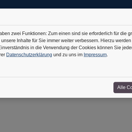
en zwei Funktionen: Zum einen sind sie erforderlich für die g
 unsere Inhalte für Sie immer weiter verbessern. Hierzu werde
verständnis in die Verwendung der Cookies können Sie jederz
Geothermie ist der Hoffnungsträger
+++
TKMS: Erfolg mit U-Bo
rer
Datenschutzerklärung
und zu uns im
Impressum
.
& Newsticker
Wir über uns
Kontakt
Alle C