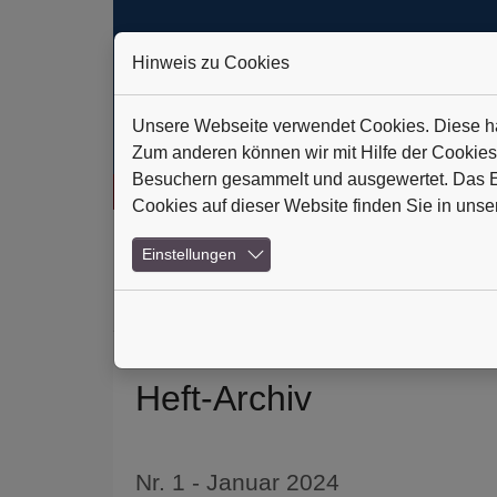
Hinweis zu Cookies
Unsere Webseite verwendet Cookies. Diese hab
Zum anderen können wir mit Hilfe der Cookies
Besuchern gesammelt und ausgewertet. Das Ein
ic Technologies AG: Verlässlich auf Kurs
+++
Daldrup & Söhne: 
Cookies auf dieser Website finden Sie in unse
Skip to main navigation
Skip to main content
Skip to page footer
Einstellungen
(current)
Home
Abonnements
Heft-Archiv
News 
Heft-Archiv
Nr. 1 - Januar 2024