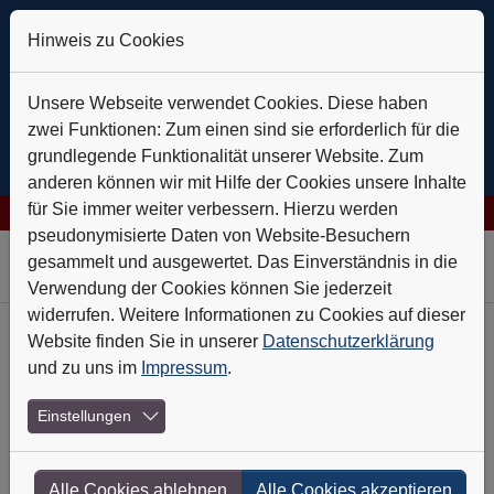
Hinweis zu Cookies
Unsere Webseite verwendet Cookies. Diese haben
zwei Funktionen: Zum einen sind sie erforderlich für die
grundlegende Funktionalität unserer Website. Zum
anderen können wir mit Hilfe der Cookies unsere Inhalte
für Sie immer weiter verbessern. Hierzu werden
 AG: Verlässlich auf Kurs
+++
Daldrup & Söhne: Geothermie ist 
pseudonymisierte Daten von Website-Besuchern
Skip to main navigation
Skip to main content
Skip to page footer
gesammelt und ausgewertet. Das Einverständnis in die
Verwendung der Cookies können Sie jederzeit
widerrufen. Weitere Informationen zu Cookies auf dieser
Website finden Sie in unserer
Datenschutzerklärung
Heft-Archiv
und zu uns im
Impressum
.
Nr. 8 - August 2025
Einstellungen
Hoffen auf die Medizin der Zukunft
Alle Cookies ablehnen
Alle Cookies akzeptieren