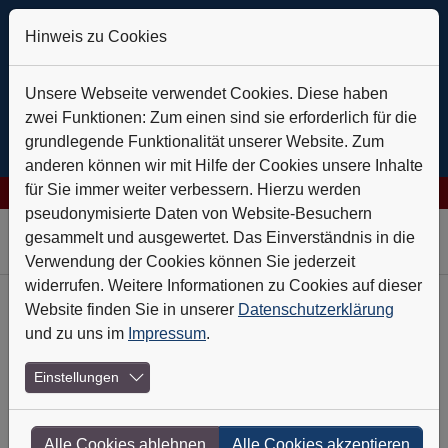
Hinweis zu Cookies
Unsere Webseite verwendet Cookies. Diese haben
zwei Funktionen: Zum einen sind sie erforderlich für die
grundlegende Funktionalität unserer Website. Zum
anderen können wir mit Hilfe der Cookies unsere Inhalte
für Sie immer weiter verbessern. Hierzu werden
es AG: Verlässlich auf Kurs
+++
Daldrup & Söhne: Geothermie is
pseudonymisierte Daten von Website-Besuchern
Skip to main navigation
Skip to main content
Skip to page footer
gesammelt und ausgewertet. Das Einverständnis in die
Verwendung der Cookies können Sie jederzeit
widerrufen. Weitere Informationen zu Cookies auf dieser
Website finden Sie in unserer
Datenschutzerklärung
Heft-Archiv
und zu uns im
Impressum
.
Nr. 4 - April 2012
Einstellungen
Schwer auf Draht
Alle Cookies ablehnen
Alle Cookies akzeptieren