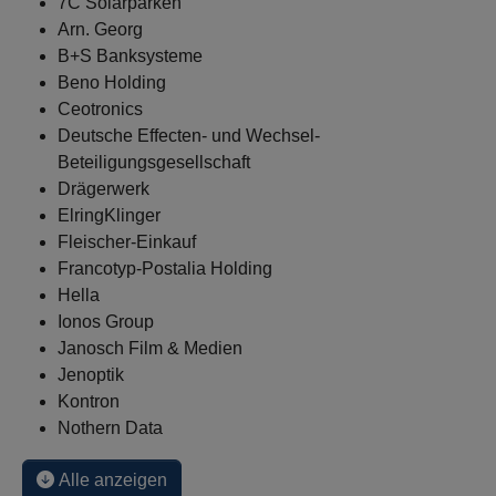
7C Solarparken
Arn. Georg
B+S Banksysteme
Beno Holding
Ceotronics
Deutsche Effecten- und Wechsel-
Beteiligungsgesellschaft
Drägerwerk
ElringKlinger
Fleischer-Einkauf
Francotyp-Postalia Holding
Hella
Ionos Group
Janosch Film & Medien
Jenoptik
Kontron
Nothern Data
Alle anzeigen