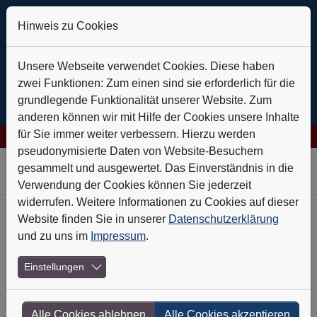
Hinweis zu Cookies
Unsere Webseite verwendet Cookies. Diese haben
zwei Funktionen: Zum einen sind sie erforderlich für die
grundlegende Funktionalität unserer Website. Zum
anderen können wir mit Hilfe der Cookies unsere Inhalte
für Sie immer weiter verbessern. Hierzu werden
 AG: Verlässlich auf Kurs
+++
Daldrup & Söhne: Geothermie ist
pseudonymisierte Daten von Website-Besuchern
Skip to main navigation
Skip to main content
Skip to page footer
gesammelt und ausgewertet. Das Einverständnis in die
Verwendung der Cookies können Sie jederzeit
widerrufen. Weitere Informationen zu Cookies auf dieser
Website finden Sie in unserer
Datenschutzerklärung
Heft-Archiv
und zu uns im
Impressum
.
Nr. 11 - November 2024
Einstellungen
Digitalisierung made in Germany
Alle Cookies ablehnen
Alle Cookies akzeptieren