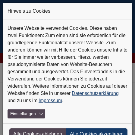
Hinweis zu Cookies
Unsere Webseite verwendet Cookies. Diese haben
zwei Funktionen: Zum einen sind sie erforderlich für die
grundlegende Funktionalität unserer Website. Zum
anderen können wir mit Hilfe der Cookies unsere Inhalte
für Sie immer weiter verbessern. Hierzu werden
 AG: Verlässlich auf Kurs
+++
Daldrup & Söhne: Geothermie ist 
pseudonymisierte Daten von Website-Besuchern
Skip to main navigation
Skip to main content
Skip to page footer
gesammelt und ausgewertet. Das Einverständnis in die
Verwendung der Cookies können Sie jederzeit
widerrufen. Weitere Informationen zu Cookies auf dieser
Website finden Sie in unserer
Datenschutzerklärung
Heft-Archiv
und zu uns im
Impressum
.
Nr. 10 - Oktober 2011
Einstellungen
Gut gewappnet durch die Krise
Alle Cookies ablehnen
Alle Cookies akzeptieren