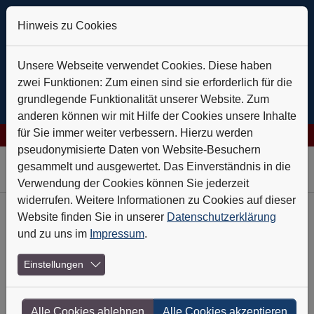
Hinweis zu Cookies
Unsere Webseite verwendet Cookies. Diese haben
zwei Funktionen: Zum einen sind sie erforderlich für die
grundlegende Funktionalität unserer Website. Zum
anderen können wir mit Hilfe der Cookies unsere Inhalte
für Sie immer weiter verbessern. Hierzu werden
 AG: Verlässlich auf Kurs
+++
Daldrup & Söhne: Geothermie ist
pseudonymisierte Daten von Website-Besuchern
Skip to main navigation
Skip to main content
Skip to page footer
gesammelt und ausgewertet. Das Einverständnis in die
Verwendung der Cookies können Sie jederzeit
widerrufen. Weitere Informationen zu Cookies auf dieser
Website finden Sie in unserer
Datenschutzerklärung
Heft-Archiv
und zu uns im
Impressum
.
Nr. 1 - Januar 2013
Einstellungen
H&R knipst das Licht an
Alle Cookies ablehnen
Alle Cookies akzeptieren