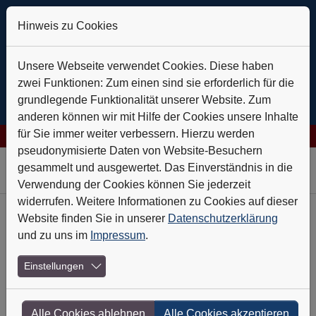
Hinweis zu Cookies
Unsere Webseite verwendet Cookies. Diese haben
zwei Funktionen: Zum einen sind sie erforderlich für die
grundlegende Funktionalität unserer Website. Zum
anderen können wir mit Hilfe der Cookies unsere Inhalte
für Sie immer weiter verbessern. Hierzu werden
ies AG: Verlässlich auf Kurs
+++
Daldrup & Söhne: Geothermie i
pseudonymisierte Daten von Website-Besuchern
Skip to main navigation
Skip to main content
Skip to page footer
gesammelt und ausgewertet. Das Einverständnis in die
Verwendung der Cookies können Sie jederzeit
widerrufen. Weitere Informationen zu Cookies auf dieser
Website finden Sie in unserer
Datenschutzerklärung
Heft-Archiv
und zu uns im
Impressum
.
Nr. 4 - April 2021
Einstellungen
Bei Mausklick Genuss
Alle Cookies ablehnen
Alle Cookies akzeptieren