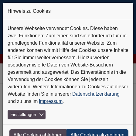
Hinweis zu Cookies
Unsere Webseite verwendet Cookies. Diese haben
zwei Funktionen: Zum einen sind sie erforderlich für die
grundlegende Funktionalität unserer Website. Zum
anderen können wir mit Hilfe der Cookies unsere Inhalte
für Sie immer weiter verbessern. Hierzu werden
 AG: Verlässlich auf Kurs
+++
Daldrup & Söhne: Geothermie ist 
pseudonymisierte Daten von Website-Besuchern
Skip to main navigation
Skip to main content
Skip to page footer
gesammelt und ausgewertet. Das Einverständnis in die
Verwendung der Cookies können Sie jederzeit
widerrufen. Weitere Informationen zu Cookies auf dieser
Website finden Sie in unserer
Datenschutzerklärung
Heft-Archiv
und zu uns im
Impressum
.
Nr. 11 - November 2008
Einstellungen
Sprung ins Multimediageschäft
Alle Cookies ablehnen
Alle Cookies akzeptieren