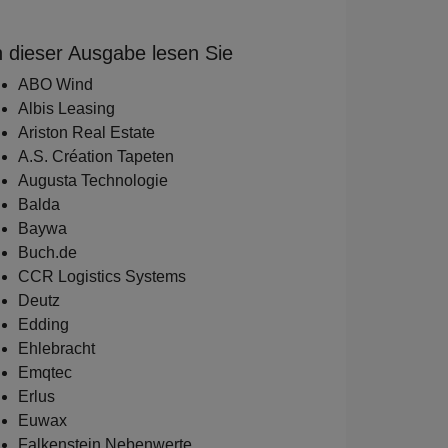
n dieser Ausgabe lesen Sie
ABO Wind
Albis Leasing
Ariston Real Estate
A.S. Création Tapeten
Augusta Technologie
Balda
Baywa
Buch.de
CCR Logistics Systems
Deutz
Edding
Ehlebracht
Emqtec
Erlus
Euwax
Falkenstein Nebenwerte