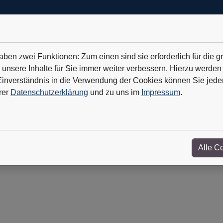
en zwei Funktionen: Zum einen sind sie erforderlich für die g
 unsere Inhalte für Sie immer weiter verbessern. Hierzu werde
verständnis in die Verwendung der Cookies können Sie jederz
Geothermie ist der Hoffnungsträger
+++
TKMS: Erfolg mit U-Bo
rer
Datenschutzerklärung
und zu uns im
Impressum
.
& Newsticker
Wir über uns
Kontakt
Alle C