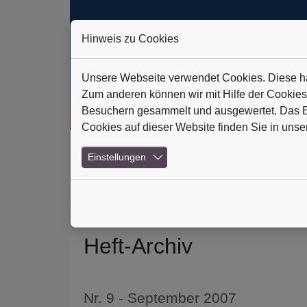
Hinweis zu Cookies
Unsere Webseite verwendet Cookies. Diese hab
Zum anderen können wir mit Hilfe der Cookies
Besuchern gesammelt und ausgewertet. Das Ein
ic Technologies AG: Verlässlich auf Kurs
+++
Daldrup & Söhne: 
Cookies auf dieser Website finden Sie in unse
Skip to main navigation
Skip to main content
Skip to page footer
Einstellungen
(current)
Home
Abonnements
Heft-Archiv
News 
Heft-Archiv
Nr. 9 - September 2007