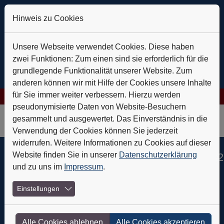
Hinweis zu Cookies
Unsere Webseite verwendet Cookies. Diese haben
zwei Funktionen: Zum einen sind sie erforderlich für die
grundlegende Funktionalität unserer Website. Zum
anderen können wir mit Hilfe der Cookies unsere Inhalte
für Sie immer weiter verbessern. Hierzu werden
gies AG: Verlässlich auf Kurs
+++
Daldrup & Söhne: Geothermie 
pseudonymisierte Daten von Website-Besuchern
Skip to main navigation
Skip to main content
Skip to page footer
gesammelt und ausgewertet. Das Einverständnis in die
Verwendung der Cookies können Sie jederzeit
widerrufen. Weitere Informationen zu Cookies auf dieser
Website finden Sie in unserer
Datenschutzerklärung
Jetzt in der Ausgabe Nr. 12/2022
und zu uns im
Impressum
.
01.12.2022
Einstellungen
Service
Alle Cookies ablehnen
Alle Cookies akzeptieren