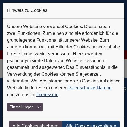
Hinweis zu Cookies
Unsere Webseite verwendet Cookies. Diese haben
zwei Funktionen: Zum einen sind sie erforderlich für die
grundlegende Funktionalität unserer Website. Zum
anderen können wir mit Hilfe der Cookies unsere Inhalte
für Sie immer weiter verbessern. Hierzu werden
ogies AG: Verlässlich auf Kurs
+++
Daldrup & Söhne: Geothermie
pseudonymisierte Daten von Website-Besuchern
Skip to main navigation
Skip to main content
Skip to page footer
gesammelt und ausgewertet. Das Einverständnis in die
Verwendung der Cookies können Sie jederzeit
widerrufen. Weitere Informationen zu Cookies auf dieser
Website finden Sie in unserer
Datenschutzerklärung
Jetzt in der Ausgabe Nr. 01/2023
und zu uns im
Impressum
.
12.01.2023
Einstellungen
Service
Alle Cookies ablehnen
Alle Cookies akzeptieren