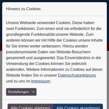
Hinweis zu Cookies
Unsere Webseite verwendet Cookies. Diese haben
zwei Funktionen: Zum einen sind sie erforderlich für die
grundlegende Funktionalität unserer Website. Zum
anderen können wir mit Hilfe der Cookies unsere Inhalte
für Sie immer weiter verbessern. Hierzu werden
rlässlich auf Kurs
+++
Daldrup & Söhne: Geothermie ist der Ho
pseudonymisierte Daten von Website-Besuchern
Skip to main navigation
Skip to main content
Skip to page footer
gesammelt und ausgewertet. Das Einverständnis in die
Verwendung der Cookies können Sie jederzeit
widerrufen. Weitere Informationen zu Cookies auf dieser
Website finden Sie in unserer
Datenschutzerklärung
Jetzt in der Ausgabe Nr. 09/2025 v.
und zu uns im
Impressum
.
04.09.2025
Einstellungen
wie gewohnt, möchten wir Ihnen vorab mit unserem
Newsletter einen detaillierten Überblick zum Inhalt des
neuen Nebenwerte-Journal geben. Der Newsletter hält
Alle Cookies ablehnen
Alle Cookies akzeptieren