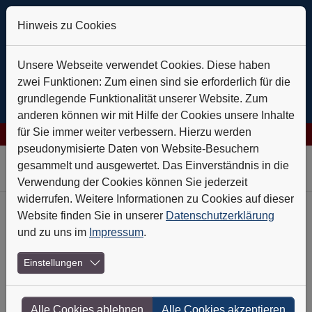
Hinweis zu Cookies
Unsere Webseite verwendet Cookies. Diese haben
zwei Funktionen: Zum einen sind sie erforderlich für die
grundlegende Funktionalität unserer Website. Zum
anderen können wir mit Hilfe der Cookies unsere Inhalte
für Sie immer weiter verbessern. Hierzu werden
 AG: Verlässlich auf Kurs
+++
Daldrup & Söhne: Geothermie ist
pseudonymisierte Daten von Website-Besuchern
Skip to main navigation
Skip to main content
Skip to page footer
gesammelt und ausgewertet. Das Einverständnis in die
Verwendung der Cookies können Sie jederzeit
widerrufen. Weitere Informationen zu Cookies auf dieser
Website finden Sie in unserer
Datenschutzerklärung
Heft-Archiv
und zu uns im
Impressum
.
Nr. 3 - März 2018
Einstellungen
Ein Makler für alle Fälle
Alle Cookies ablehnen
Alle Cookies akzeptieren