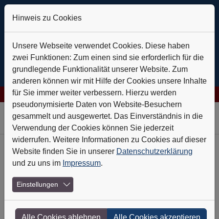
Hinweis zu Cookies
Unsere Webseite verwendet Cookies. Diese haben
zwei Funktionen: Zum einen sind sie erforderlich für die
grundlegende Funktionalität unserer Website. Zum
anderen können wir mit Hilfe der Cookies unsere Inhalte
für Sie immer weiter verbessern. Hierzu werden
 AG: Verlässlich auf Kurs
+++
Daldrup & Söhne: Geothermie ist 
pseudonymisierte Daten von Website-Besuchern
Skip to main navigation
Skip to main content
Skip to page footer
gesammelt und ausgewertet. Das Einverständnis in die
Verwendung der Cookies können Sie jederzeit
widerrufen. Weitere Informationen zu Cookies auf dieser
Website finden Sie in unserer
Datenschutzerklärung
Heft-Archiv
und zu uns im
Impressum
.
Jahresschau 2010/11
Einstellungen
Restart Economy
Alle Cookies ablehnen
Alle Cookies akzeptieren