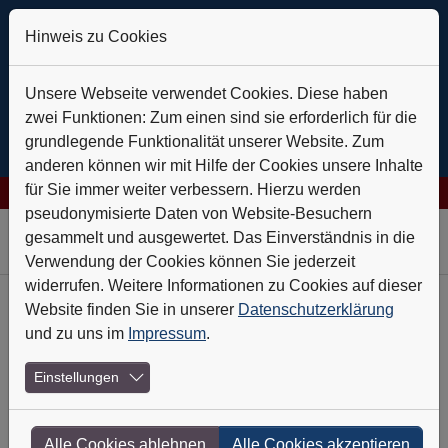
Hinweis zu Cookies
Unsere Webseite verwendet Cookies. Diese haben
zwei Funktionen: Zum einen sind sie erforderlich für die
grundlegende Funktionalität unserer Website. Zum
anderen können wir mit Hilfe der Cookies unsere Inhalte
für Sie immer weiter verbessern. Hierzu werden
es AG: Verlässlich auf Kurs
+++
Daldrup & Söhne: Geothermie is
pseudonymisierte Daten von Website-Besuchern
Skip to main navigation
Skip to main content
Skip to page footer
gesammelt und ausgewertet. Das Einverständnis in die
Verwendung der Cookies können Sie jederzeit
widerrufen. Weitere Informationen zu Cookies auf dieser
Website finden Sie in unserer
Datenschutzerklärung
Heft-Archiv
und zu uns im
Impressum
.
Nr. 3 - März 2012
Einstellungen
Capital Stage liefert sauberen Strom
Alle Cookies ablehnen
Alle Cookies akzeptieren