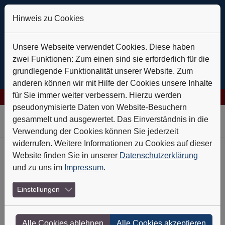
Hinweis zu Cookies
Unsere Webseite verwendet Cookies. Diese haben
zwei Funktionen: Zum einen sind sie erforderlich für die
grundlegende Funktionalität unserer Website. Zum
anderen können wir mit Hilfe der Cookies unsere Inhalte
für Sie immer weiter verbessern. Hierzu werden
es AG: Verlässlich auf Kurs
+++
Daldrup & Söhne: Geothermie i
pseudonymisierte Daten von Website-Besuchern
Skip to main navigation
Skip to main content
Skip to page footer
gesammelt und ausgewertet. Das Einverständnis in die
Verwendung der Cookies können Sie jederzeit
widerrufen. Weitere Informationen zu Cookies auf dieser
Website finden Sie in unserer
Datenschutzerklärung
Heft-Archiv
und zu uns im
Impressum
.
Nr. 2 - Februar 2022
Einstellungen
Mehr Glanz denn je
Alle Cookies ablehnen
Alle Cookies akzeptieren